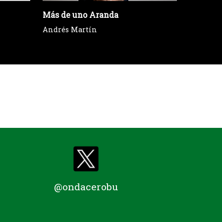
Más de uno Aranda
Brújula 
Andrés Martín
@ondacerobu