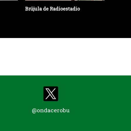
Brújula de Radioestadio
Servici
@ondacerobu