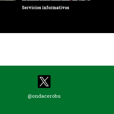
Servicios informativos
Escaño 
Juan Ma
@ondacerobu