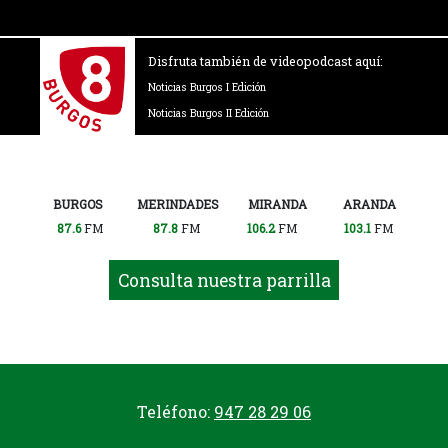
Disfruta también de videopodcast aquí:
Noticias Burgos I Edición
Noticias Burgos II Edición
BURGOS
MERINDADES
MIRANDA
ARANDA
87.6
FM
87.8
FM
106.2
FM
103.1
FM
Consulta nuestra parrilla
Teléfono:
947 28 29 06